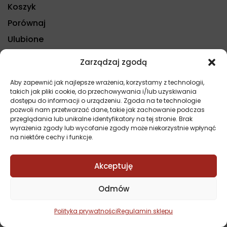
Koszyk
Porównaj
Ulubione
Status zamówienia
Zarządzaj zgodą
Aby zapewnić jak najlepsze wrażenia, korzystamy z technologii,
takich jak pliki cookie, do przechowywania i/lub uzyskiwania
Zaoszczędź na darmowej
Darmowa dostawa od
dostępu do informacji o urządzeniu. Zgoda na te technologie
dostawie!
1000 zł.
pozwoli nam przetwarzać dane, takie jak zachowanie podczas
przeglądania lub unikalne identyfikatory na tej stronie. Brak
wyrażenia zgody lub wycofanie zgody może niekorzystnie wpłynąć
na niektóre cechy i funkcje.
Copyright © Wszelkie prawa zastrzeżone | Projekt i
wykonanie:
Softi.pl
Akceptuję
Odmów
Polityka prywatności
Regulamin sklepu
Filters
Domyślnie
Porównaj
(0)