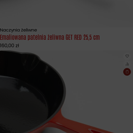
Naczynia żeliwne
Emaliowana patelnia żeliwna GET RED 25,5 cm
160,00
zł