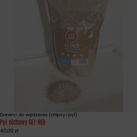
Drewno do wędzenia (chipsy i pył)
Wyprzedane
Pył olchowy GET RED
40,00
zł