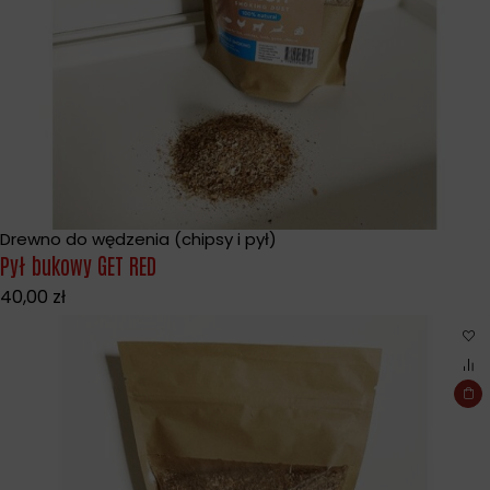
Drewno do wędzenia (chipsy i pył)
Pył bukowy GET RED
40,00
zł