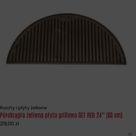
Ruszty i płyty żeliwne
Półokrągła żeliwna płyta grillowa GET RED 24” (60 cm)
219,00
zł