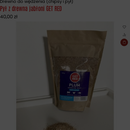
Drewno do wędzenia (chipsy i pył)
Wyprzedane
Pył z drewna jabłoni GET RED
40,00
zł