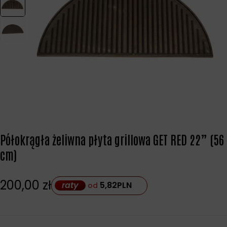
Półokrągła żeliwna płyta grillowa GET RED 22” (56
cm)
200,00
zł
raty
5,82
PLN
od