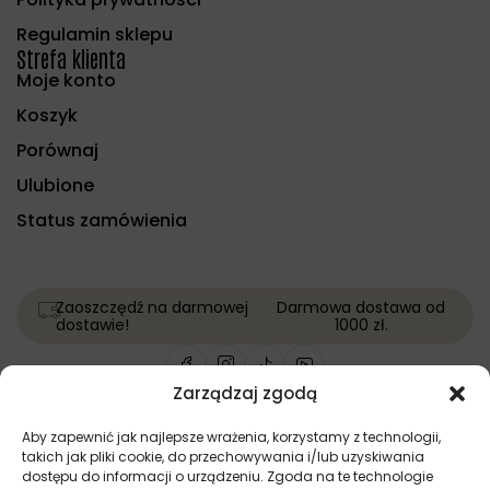
Regulamin sklepu
Strefa klienta
Moje konto
Koszyk
Porównaj
Ulubione
Status zamówienia
Zaoszczędź na darmowej
Darmowa dostawa od
dostawie!
1000 zł.
Zarządzaj zgodą
Copyright © Wszelkie prawa zastrzeżone | Projekt i
Aby zapewnić jak najlepsze wrażenia, korzystamy z technologii,
wykonanie:
Softi.pl
takich jak pliki cookie, do przechowywania i/lub uzyskiwania
dostępu do informacji o urządzeniu. Zgoda na te technologie