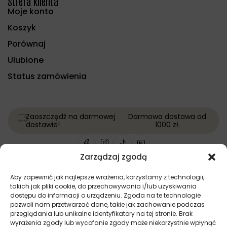
Strefa klienta
Moje konto
Koszyk
Porównaj
Ulubione
Status zamówienia
Zaoszczędź na darmowej
Darmowa dostawa od
dostawie!
1000 zł.
Zarządzaj zgodą
Copyright © Wszelkie prawa zastrzeżone | Projekt i
Aby zapewnić jak najlepsze wrażenia, korzystamy z technologii,
wykonanie:
Softi.pl
takich jak pliki cookie, do przechowywania i/lub uzyskiwania
dostępu do informacji o urządzeniu. Zgoda na te technologie
pozwoli nam przetwarzać dane, takie jak zachowanie podczas
przeglądania lub unikalne identyfikatory na tej stronie. Brak
wyrażenia zgody lub wycofanie zgody może niekorzystnie wpłynąć