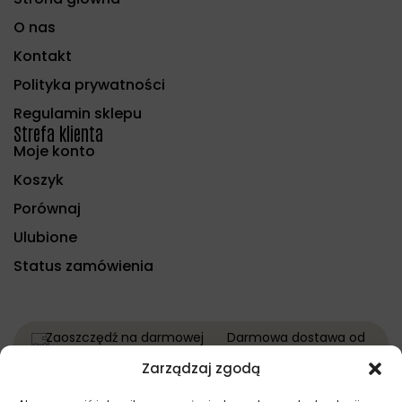
O nas
Kontakt
Polityka prywatności
Regulamin sklepu
Strefa klienta
Moje konto
Koszyk
Porównaj
Ulubione
Status zamówienia
Zaoszczędź na darmowej
Darmowa dostawa od
dostawie!
1000 zł.
Zarządzaj zgodą