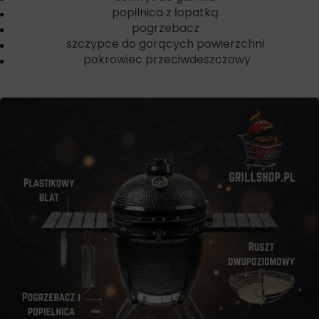
popilnica z łopatką
pogrzebacz
szczypce do gorących powierzchni
pokrowiec przeciwdeszczowy