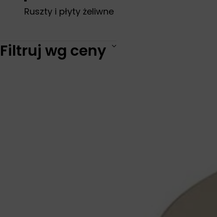
Ruszty i płyty żeliwne
Kamienie i akcesoria
Filtruj wg ceny
do pizzy
Deflektory ciepła
Narzędzia Grillowe