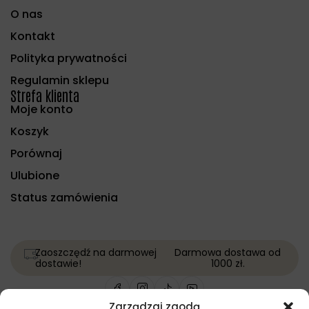
O nas
Kontakt
Polityka prywatności
Regulamin sklepu
Strefa klienta
Moje konto
Koszyk
Porównaj
Ulubione
Status zamówienia
Zaoszczędź na darmowej
Darmowa dostawa od
dostawie!
1000 zł.
Zarządzaj zgodą