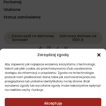
Porównaj
Ulubione
Status zamówienia
Zaoszczędź na darmowej
Darmowa dostawa od
dostawie!
1000 zł.
Zarządzaj zgodą
Copyright © Wszelkie prawa zastrzeżone | Projekt i
Aby zapewnić jak najlepsze wrażenia, korzystamy z technologii,
wykonanie:
Softi.pl
takich jak pliki cookie, do przechowywania i/lub uzyskiwania
dostępu do informacji o urządzeniu. Zgoda na te technologie
pozwoli nam przetwarzać dane, takie jak zachowanie podczas
przeglądania lub unikalne identyfikatory na tej stronie. Brak
wyrażenia zgody lub wycofanie zgody może niekorzystnie wpłynąć
na niektóre cechy i funkcje.
Porównaj
(0)
Akceptuję