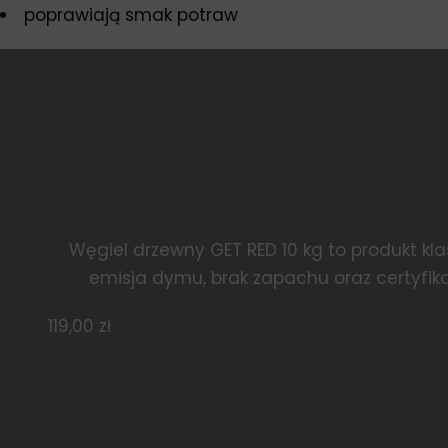
poprawiają smak potraw
Węgiel drzewny GET RED 10 kg to produkt kla
emisja dymu, brak zapachu oraz certyfik
119,00
zł