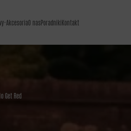
wy
Akcesoria
O nas
Poradniki
Kontakt
do Get Red