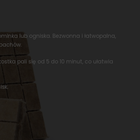
kominka lub ogniska. Bezwonna i łatwopalna,
apachów.
ostka pali się od 5 do 10 minut, co ułatwia
isk.