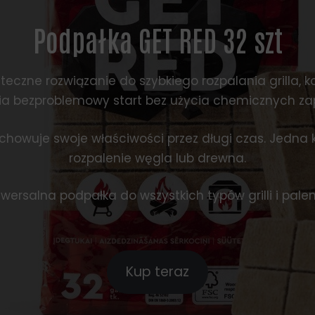
Podpałka GET RED 32 szt
eczne rozwiązanie do szybkiego rozpalania grilla, 
a bezproblemowy start bez użycia chemicznych z
chowuje swoje właściwości przez długi czas. Jedna k
rozpalenie węgla lub drewna.
wersalna podpałka do wszystkich typów grilli i palen
Kup teraz