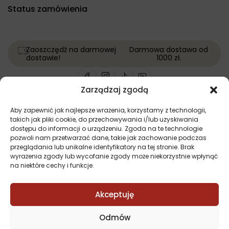
Status zamówienia
Zaoszczędź na darmowej
Darmowa dostawa od
dostawie!
1000 zł.
Zarządzaj zgodą
Copyright © Wszelkie prawa zastrzeżone | Projekt i
Aby zapewnić jak najlepsze wrażenia, korzystamy z technologii,
wykonanie:
Softi.pl
takich jak pliki cookie, do przechowywania i/lub uzyskiwania
dostępu do informacji o urządzeniu. Zgoda na te technologie
pozwoli nam przetwarzać dane, takie jak zachowanie podczas
przeglądania lub unikalne identyfikatory na tej stronie. Brak
wyrażenia zgody lub wycofanie zgody może niekorzystnie wpłynąć
na niektóre cechy i funkcje.
Porównaj
(0)
Akceptuję
Odmów
Porównaj